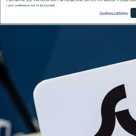
If you decline, your information won’t be tracked when you visit this website. A single coo
r your preference not to be tracked.
产品和服务
解决
Cookies settings