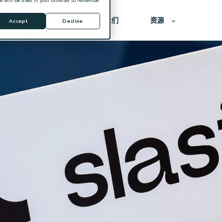
kie will be used in your browser to remembe
方案
价格
关于我们
资源
Accept
Decline