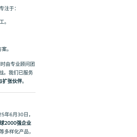
专注于：
工。
方案。
同时由专业顾问团
战。我们已服务
与扩张伙伴
。
5年6月30日，
球2000强企业
可等多样化产品，