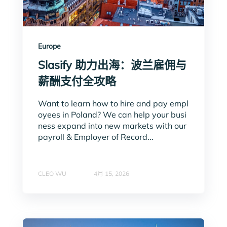
Europe
Slasify 助力出海：波兰雇佣与
薪酬支付全攻略
Want to learn how to hire and pay empl
oyees in Poland? We can help your busi
ness expand into new markets with our
payroll & Employer of Record...
CLEO WU
4月 15, 2026