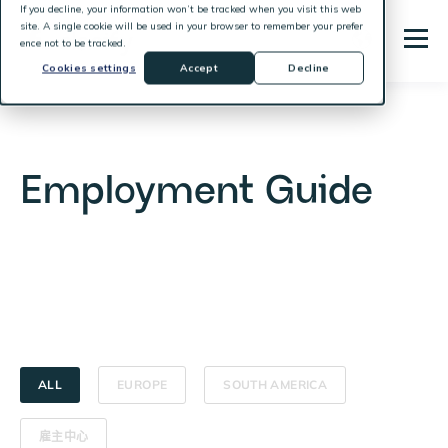
If you decline, your information won’t be tracked when you visit this web
site. A single cookie will be used in your browser to remember your prefer
ence not to be tracked.
Cookies settings
Accept
Decline
Employment Guide
ALL
EUROPE
SOUTH AMERICA
雇主中心