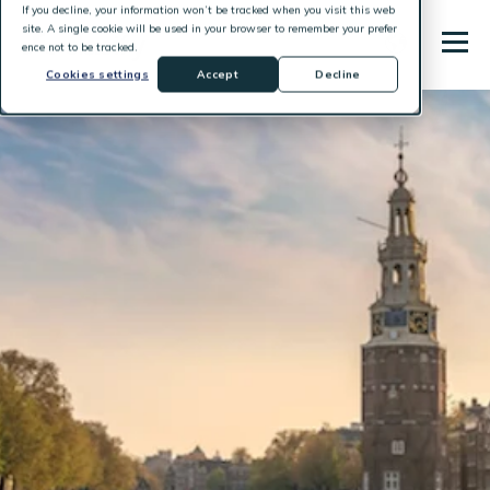
If you decline, your information won’t be tracked when you visit this web
site. A single cookie will be used in your browser to remember your prefer
ence not to be tracked.
Cookies settings
Accept
Decline