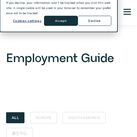
If you decline, your information won’t be tracked when you visit this web
site. A single cookie will be used in your browser to remember your prefer
ence not to be tracked.
Cookies settings
Accept
Decline
Employment Guide
ALL
EUROPE
SOUTH AMERICA
雇主中心