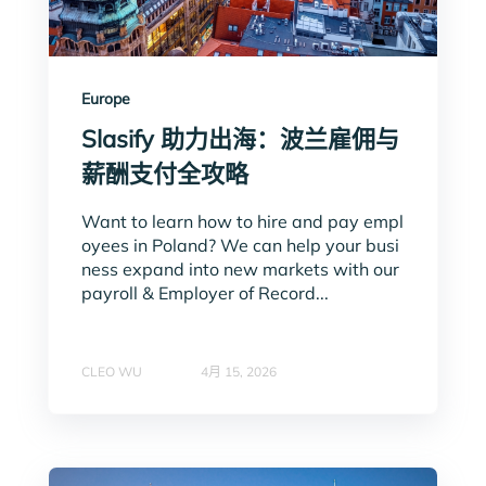
Europe
Slasify 助力出海：波兰雇佣与
薪酬支付全攻略
Want to learn how to hire and pay empl
oyees in Poland? We can help your busi
ness expand into new markets with our
payroll & Employer of Record...
CLEO WU
4月 15, 2026