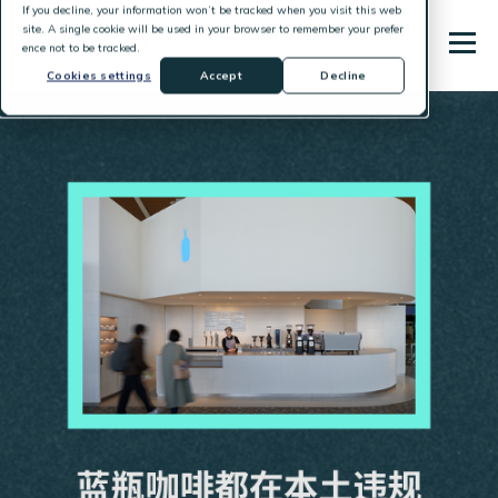
If you decline, your information won’t be tracked when you visit this web
site. A single cookie will be used in your browser to remember your prefer
ence not to be tracked.
Cookies settings
Accept
Decline