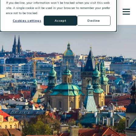
If you decline, your information won’t be tracked when you visit this web
site. A single cookie will be used in your browser to remember your prefer
ence not to be tracked.
Cookies settings
Accept
Decline