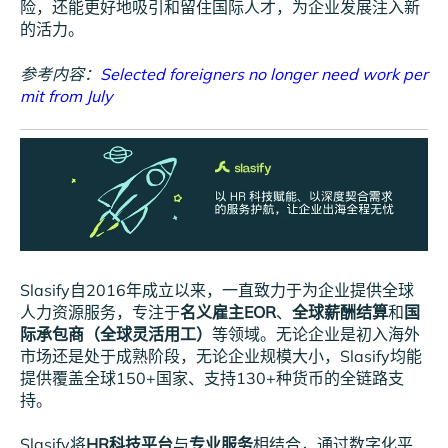
险，还能更好地吸引和留住国际人才，为企业发展注入新
的活力。
参考内容：
Selected foreigners no longer need work per
mit from July
Slasify自2016年成立以来，一直致力于为企业提供全球
人力资源服务，专注于
名义雇主EOR
、
全球薪酬结算
和
国
际承包商（全球灵活用工）
等领域。无论企业是初入海外
市场还是处于成熟阶段，无论企业规模大小，Slasify均能
提供覆盖全球150+国家、支持130+种货币的全链路支
持。
Slasify将
HR科技平台
与
专业服务
相结合，通过数字化平