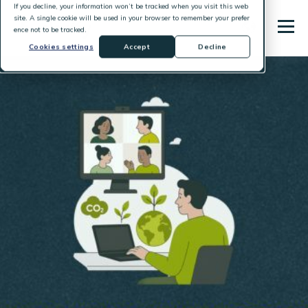
If you decline, your information won’t be tracked when you visit this web
site. A single cookie will be used in your browser to remember your prefer
ence not to be tracked.
Cookies settings
Accept
Decline