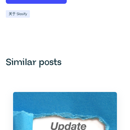
关于 Slasify
Similar posts