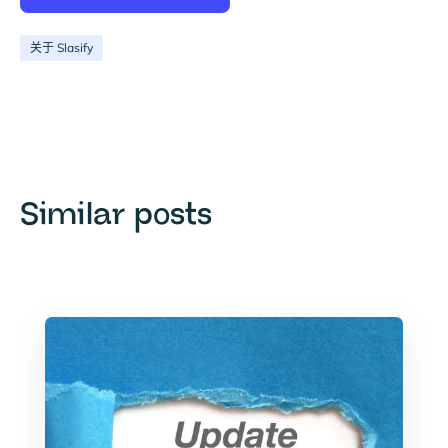
关于 Slasify
Similar posts