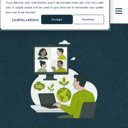
If you decline, your information won’t be tracked when you visit this web
site. A single cookie will be used in your browser to remember your prefer
ence not to be tracked.
Cookies settings
Accept
Decline