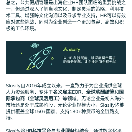
总之，公共假期管理是出海企业HR团队面临的重要挑战之
一，但通过深入了解当地文化、制定灵活的策略、利用技
术工具、增强跨文化沟通以及寻求专业支持，HR可以有效
应对这些挑战，同时为企业创造一个更加包容、高效和积
极的工作环境。
Slasify自2016年成立以来，一直致力于为企业提供全球
人力资源服务，专注于
名义雇主EOR
、
全球薪酬结算
和
国
际承包商（全球灵活用工）
等领域。无论企业是初入海外
市场还是处于成熟阶段，无论企业规模大小，Slasify均能
提供覆盖全球150+国家、支持130+种货币的全链路支
持。
Slasify将
HR科技平台
与
专业服务
相结合，通过数字化平