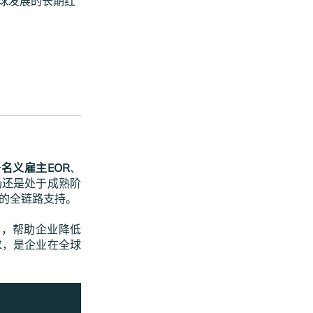
球发展的长期红
于
名义雇主EOR
、
场还是处于成熟阶
币的全链路支持。
务，帮助企业降低
求，是企业在全球