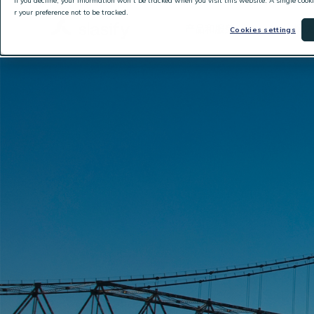
If you decline, your information won’t be tracked when you visit this website. A single coo
r your preference not to be tracked.
产品和服务
解决
Cookies settings