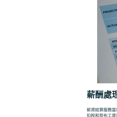
薪酬處
薪資結算服務當
扣稅和發布工資