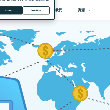
kie will be used in your browser to remembe
案
價格方案
關於我們
資源
Accept
Decline