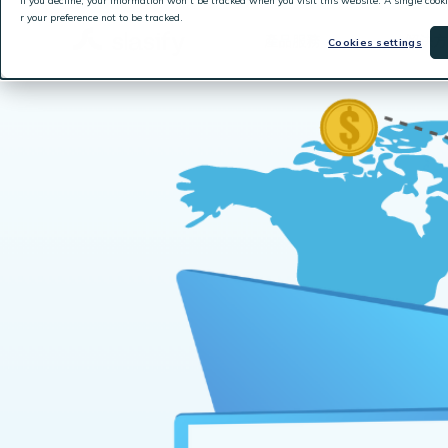
If you decline, your information won’t be tracked when you visit this website. A single coo
r your preference not to be tracked.
產品服務
解決方
Cookies settings