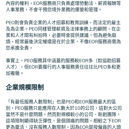
內容的權利，EOR服務商只負責處理勞動法、薪資報酬等
人事業務，不會干預您境外業務的運營和管理。
PEO則會負責企業的人才招募和教育訓練，而法定的雇主
及為企業。PEO同樣管理薪資及法律事務上的顧問，在企
業和人才間有糾紛時，必要時會提供建議，但為避免麻
煩，經常最後決定權還是在於企業，不像EOR服務商需為
您承擔全責。
事實上，PEO服務其中涵蓋的服務較EOR多（如協助招募
人才），但EOR要履行的人事服務責任往往比PEO多和更
加複雜。
企業規模限制
「有最低服務人數限制」也是PEO和EOR服務最大的區
別，PEO服務只能應用在人數大於10的公司，這對大公司
當然不是什麼問題，然而對規模較小的公司、新創團隊，
這項限制顯得缺乏彈性、是個頭痛的問題。相較之下EOR
更為靈活、沒有服務人數限制，因為EOR是按僱員的人頭