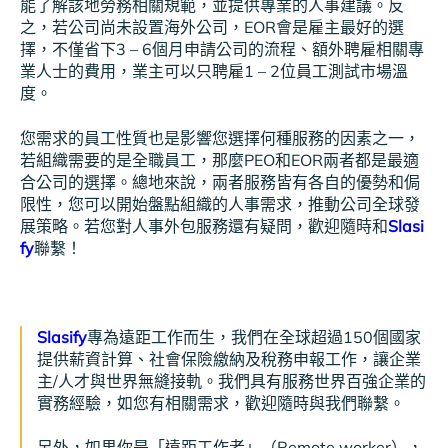
能了解該地勞務相關規範，並提供專業的人事建議。反
之，若公司尚未設置海外公司，EOR會是雇主最好的選
擇，不僅省下3 – 6個月申請公司的流程、額外聘雇相關專
業人士的費用，業主可以只聘雇1 – 2位員工測試市場溫
度。
您需求的員工性質也是影響您選擇何種服務的因素之一，
若組織需要的是全職員工，那麼PEO和EOR兩者都是最適
合公司的選擇。總地來說，兩者服務皆有各自的優勢和侷
限性，您可以開始盤點組織的人事需求，推動公司全球發
展策略。若您對人事外包服務還有疑問，歡迎隨時和
Slasi
fy
聯繫！
Slasify
專為遠距工作而生，我們在全球超過150個國家
提供薪資計算、社會保險繳納及稅務申報工作，讓企業
主/人才與世界無縫接軌。我們具有服務世界百強企業的
實務經驗，如您有相關需求，歡迎隨時與我們聯繫。
另外，如果你是「遠距工作者」（Remote worker），