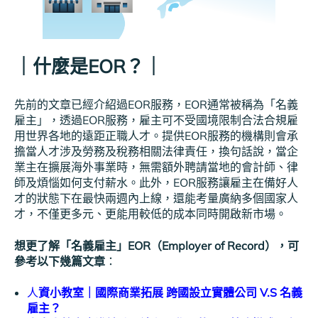
｜什麼是EOR？｜
先前的文章已經介紹過EOR服務，EOR通常被稱為「名義
雇主」，透過EOR服務，雇主可不受國境限制合法合規雇
用世界各地的遠距正職人才。提供EOR服務的機構則會承
擔當人才涉及勞務及稅務相關法律責任，換句話說，當企
業主在擴展海外事業時，無需額外聘請當地的會計師、律
師及煩惱如何支付薪水。此外，EOR服務讓雇主在備好人
才的狀態下在最快兩週內上線，還能考量廣納多個國家人
才，不僅更多元、更能用較低的成本同時開啟新市場。
想更了解「名義雇主」EOR（Employer of Record），可
參考以下幾篇文章
：
人
資小教室｜國際商業拓展 跨國設立實體公司 V.S 名義
雇主？