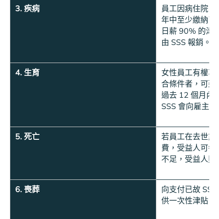
3. 疾病
員工因病住院 3
年中至少繳納了 
日薪 90% 的
由 SSS 報銷。
4. 生育
女性員工有權享受
合條件者，可延長
過去 12 個月內
SSS 會向雇主
5. 死亡
若員工在去世前已
費，受益人可每
不足，受益人則
6. 喪葬
向支付已故 SS
供一次性津貼。