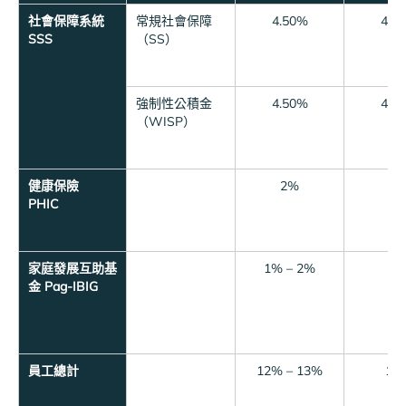
社會保障系統
常規社會保障
4.50%
4.5
SSS
（SS）
強制性公積金
4.50%
4.5
（WISP）
健康保險
2%
2
PHIC
家庭發展互助基
1% – 2%
–
金
Pag-IBIG
員工總計
12% – 13%
11