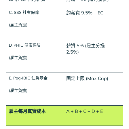
C. SSS 社會保障
約薪資 9.5% + EC
2,
(雇主負擔)
D. PHIC 健康保險
薪資 5% (雇主分擔
7
2.5%)
(雇主負擔)
E. Pag-IBIG 住房基金
固定上限 (Max Cap)
2
(雇主負擔)
雇主每月真實成本
A + B + C + D + E
36