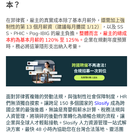
本？
在菲律賓，雇主的真實成本除了基本月薪外，
還需加上強
制性的第 13 個月薪資（建議每月攤提 1/12）
，以及 SS
S、PHIC、Pag-IBIG 的雇主負擔。
整體而言，雇主的總成
本約為基本月薪的 120% 至 125%。
企業在規劃年度預算
時，務必將這筆隱形支出納入考量。
面對菲律賓複雜的勞動法規，與強制性社會保障制度，HR
們無須獨自摸索。讓跨足 150 多個國家的
Slasify
成為跨
國企業的最強後盾，無論是育嬰假薪水計算、稅務法規與
人資管理，將瑣碎的後勤作業轉化為順暢合規的流程，讓
企業與全球人才輕鬆接軌。Slasify 人力資源管理一站式解
決方案，最快 48 小時內協助您在台灣合法落地、靈活團