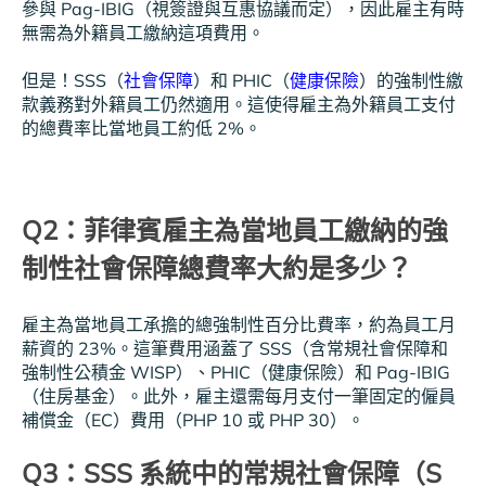
參與 Pag-IBIG（視簽證與互惠協議而定），因此雇主有時
無需為外籍員工繳納這項費用。
但是！SSS（
社會保障
）和 PHIC（
健康保險
）的強制性繳
款義務對外籍員工仍然適用。這使得雇主為外籍員工支付
的總費率比當地員工約低 2%。
Q2：菲律賓雇主為當地員工繳納的強
制性社會保障總費率大約是多少？
雇主為當地員工承擔的總強制性百分比費率，約為員工月
薪資的 23%。這筆費用涵蓋了 SSS（含常規社會保障和
強制性公積金 WISP）、PHIC（健康保險）和 Pag-IBIG
（住房基金）。此外，雇主還需每月支付一筆固定的僱員
補償金（EC）費用（PHP 10 或 PHP 30）。
Q3：SSS 系統中的常規社會保障（S