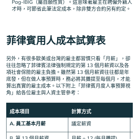
Pag-IBIG（屬自願性質）。這意味著雇主在聘僱外籍人
才時，可節省此筆法定成本，除非雙方合約另有約定。
菲律賓用人成本試算表
另外，有很多歐美或台灣的雇主都習慣只看「月薪」，卻
往往忽略了菲律賓法律強制規定的第 13 個月薪資以及各
項社會保險的雇主負擔。雖然第 13 個月薪資往往都是年
底發，但在做人事預算時，務必將其攤提至每個月，才能
算出真實的雇主成本。以下附上「菲律賓月度人事預算視
角」給各位雇主與人資主管參考：
成本項目
計算方式
預
A. 員工基本月薪
議定薪資
30
B. 第 13 個月薪資
月薪 ÷ 12 (每月攤提)
2,