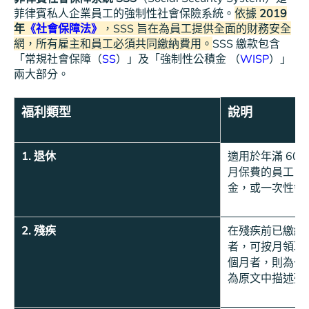
菲律賓私人企業員工的強制性社會保險系統。
依據
2019
年
《社會保障法》
，SSS 旨在為員工提供全面的財務安全
網，所有雇主和員工必須共同繳納費用。
SSS 繳款包含
「常規社會保障（
SS
）」及「強制性公積金 （
WISP
）」
兩大部分。
福利類型
說明
1. 退休
適用於年滿 60 
月保費的員工。
金，或一次性領
2. 殘疾
在殘疾前已繳納 
者，可按月領取養
個月者，則為一次
為原文中描述殘