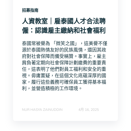
招募指南
人資教室｜雇泰國人才合法聘
僱：認識雇主繳納和社會福利
泰國常被譽為 「微笑之國」，這美譽不僅
源於泰國熱情友好的民族風情，還因其政
府對社會保障而備受稱贊。事實上，雇主
肩負著定期向社會保障計劃繳費的重要責
任，這表明了他們對員工福利和安全的重
視。毋庸置疑，在這個文化底蘊深厚的國
家，履行這些義務可確保員工獲得基本福
利，並營造積極的工作環境。
NUR HASYA ZAINUDDIN
4月 16, 2025