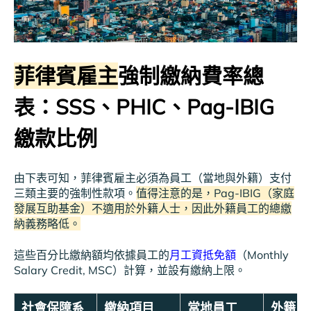
菲律賓雇主
強制繳納費率總
表：SSS、PHIC、Pag-IBIG
繳款比例
由下表可知，菲律賓雇主必須為員工（當地與外籍）支付
三類主要的強制性款項。
值得注意的是，Pag-IBIG（家庭
發展互助基金）不適用於外籍人士，因此外籍員工的總繳
納義務略低。
這些百分比繳納額均依據員工的
月工資抵免額
（Monthly
Salary Credit, MSC）計算，並設有繳納上限。
社會保障系
繳納項目
當地員工
外籍人