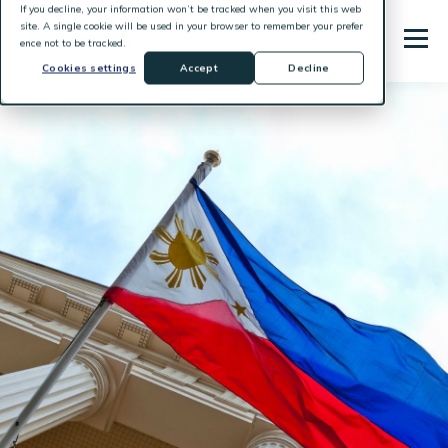
If you decline, your information won’t be tracked when you visit this web
site. A single cookie will be used in your browser to remember your prefer
ence not to be tracked.
Cookies settings
Accept
Decline