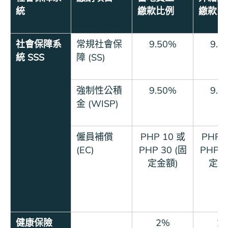
統
繳款比例
繳款比
社會保障系
常規社會保
9.50%
9.5
統 SSS
障 (SS)
強制性公積
9.50%
9.5
金 (WISP)
僱員補償
PHP 10 或
PHP 
(EC)
PHP 30 (固
PHP 3
定金額)
定金
健康保險
2%
2