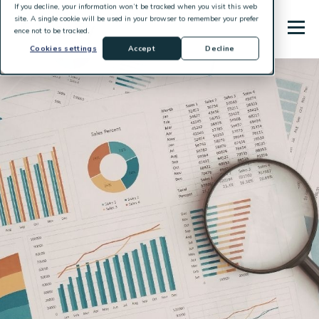
If you decline, your information won’t be tracked when you visit this web
site. A single cookie will be used in your browser to remember your prefer
ence not to be tracked.
Cookies settings
Accept
Decline