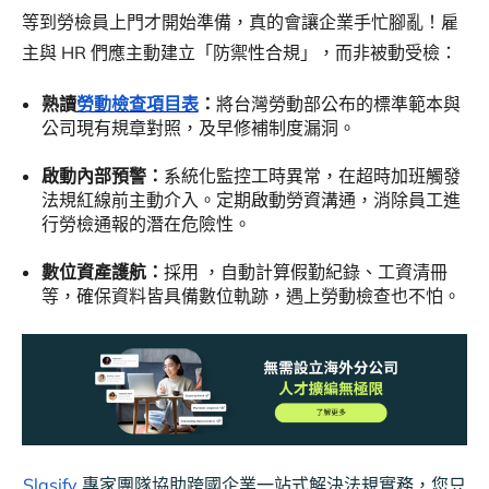
等到勞檢員上門才開始準備，真的會讓企業手忙腳亂！雇
主與 HR 們應主動建立「防禦性合規」，而非被動受檢：
熟讀
勞動檢查項目表
：
將台灣勞動部公布的標準範本與
公司現有規章對照，及早修補制度漏洞。
啟動內部預警：
系統化監控工時異常，在超時加班觸發
法規紅線前主動介入。定期啟動勞資溝通，消除員工進
行勞檢通報的潛在危險性。
數位資產護航：
採用 ，自動計算假勤紀錄、工資清冊
等，確保資料皆具備數位軌跡，遇上勞動檢查也不怕。
Slasify
專家團隊協助跨國企業一站式解決法規實務，您只