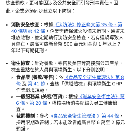
檢查罰款，更可能因涉及公共安全而引發刑事責任。
因
此，企業必須同步建立以下防線：
消防安全檢查：
根據
《消防法》修正條文第 35 條、第
40 條與第 42 條
，企業需確保滅火設備未過期、通道未
堆放雜物，並定期執行消防安全檢查，若有違規導致人
員傷亡，最高可處新台幣 500 萬元罰金與 1 年以上 7
年以下有期徒刑。
衛生檢查：
針對餐飲、零售及美容等高接觸公眾產業，
檢查重點在於人員與環境衛生。以下分別說明：
食品業 (餐飲/零售)：
依
《食品安全衛生管理法》第 8
條
及
第 41 條
，查核「供膳體檢」與環境衛生 GHP
作業環境規範。
一般服務業 (美容/百貨)：
根據
《職業安全衛生法》第
6 條
、
第 20 條
，稽核場所消毒紀錄與員工健康檢
查。
裁罰機制：
參考
《食品安全衛生管理法 》第 44 條
，
採用限期改善制；若未能改者處新台幣 6 萬至 2 億元
罰鍰。