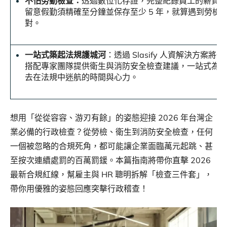
不怕勞動檢查：
透過數位化存證，完整紀錄員工的薪資
留意假勤須精確至分鐘並保存至少 5 年，就算遇到勞檢
對。
一站式築起法規護城河
：透過 Slasify 人資解決方案
搭配專家團隊提供衛生與消防安全檢查建議，一站式為
去在法規中迷航的時間與心力。
想用「從從容容、游刃有餘」的姿態迎接 2026 年台灣企
業必備的行政檢查？從勞檢、衛生到消防安全檢查，任何
一個被忽略的合規死角，都可能讓企業面臨萬元起跳、甚
至按次連續處罰的百萬罰鍰。本篇指南將帶你直擊 2026
最新合規紅線，幫雇主與 HR 聰明拆解「檢查三件套」，
帶你用優雅的姿態回應突擊行政稽查！