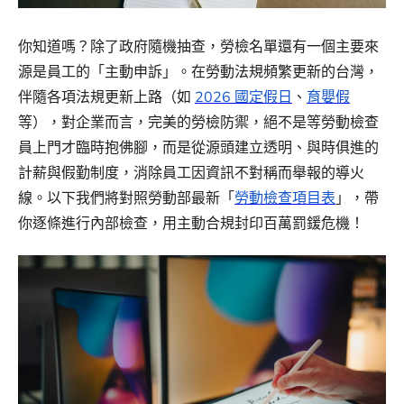
你知道嗎？除了政府隨機抽查，勞檢名單還有一個主要來
源是員工的「主動申訴」。在勞動法規頻繁更新的台灣，
伴隨各項法規更新上路（如
2026 國定假日
、
育嬰假
等），對企業而言，完美的勞檢防禦，絕不是等勞動檢查
員上門才臨時抱佛腳，而是從源頭建立透明、與時俱進的
計薪與假勤制度，消除員工因資訊不對稱而舉報的導火
線。
以下我們將對照勞動部最新「
勞動檢查項目表
」，帶
你逐條進行內部檢查，用主動合規封印百萬罰鍰危機！