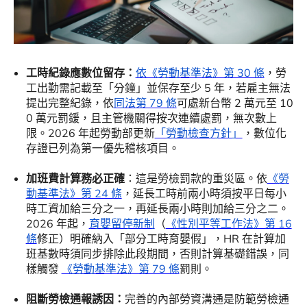
工時紀錄應數位留存：
依《勞動基準法》第 30 條
，勞
工出勤需記載至「分鐘」並保存至少 5 年，若雇主無法
提出完整紀錄，依
同法第 79 條
可處新台幣 2 萬元至 10
0 萬元罰鍰，且主管機關得按次連續處罰，無次數上
限。2026 年起勞動部更新
「勞動檢查方針」
，數位化
存證已列為第一優先稽核項目。
加班費計算務必正確
：這是勞檢罰款的重災區。依
《勞
動基準法》第 24 條
，延長工時前兩小時須按平日每小
時工資加給三分之一，再延長兩小時則加給三分之二。
2026 年起，
育嬰留停新制
（
《性別平等工作法》第 16
條
修正）明確納入「部分工時育嬰假」，HR 在計算加
班基數時須同步排除此段期間，否則計算基礎錯誤，同
樣觸發
《勞動基準法》第 79 條
罰則。
阻斷勞檢通報誘因：
完善的內部勞資溝通是防範勞檢通