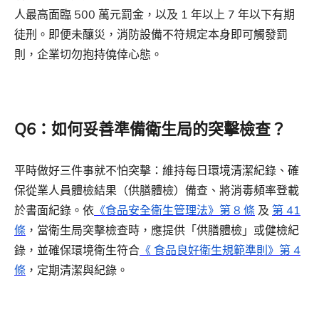
人最高面臨 500 萬元罰金，以及 1 年以上 7 年以下有期
徒刑。即便未釀災，消防設備不符規定本身即可觸發罰
則，企業切勿抱持僥倖心態。
Q6：如何妥善準備衛生局的突擊檢查？
平時做好三件事就不怕突擊：維持每日環境清潔紀錄、確
保從業人員體檢結果（供膳體檢）備查、將消毒頻率登載
於書面紀錄。依
《食品安全衛生管理法》第 8 條
及
第 41
條
，當衛生局突擊檢查時，應提供「供膳體檢」或健檢紀
錄，並確保環境衛生符合
《 食品良好衛生規範準則》第 4
條
，定期清潔與紀錄。