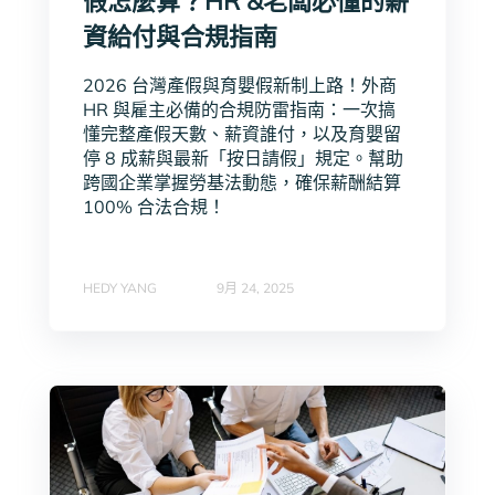
假怎麼算？HR &老闆必懂的薪
資給付與合規指南
2026 台灣產假與育嬰假新制上路！外商
HR 與雇主必備的合規防雷指南：一次搞
懂完整產假天數、薪資誰付，以及育嬰留
停 8 成薪與最新「按日請假」規定。幫助
跨國企業掌握勞基法動態，確保薪酬結算
100% 合法合規！
HEDY YANG
9月 24, 2025