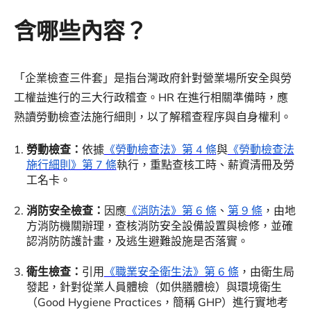
含哪些內容？
「企業檢查三件套」是指台灣政府針對營業場所安全與勞
工權益進行的三大行政稽查。HR 在進行相關準備時，應
熟讀勞動檢查法施行細則，以了解稽查程序與自身權利。
勞動檢查：
依據
《勞動檢查法》第 4 條
與
《勞動檢查法
施行細則》第 7 條
執行，重點查核工時、薪資清冊及勞
工名卡。
消防安全檢查：
因應
《消防法》第 6 條
、
第 9 條
，由地
方消防機關辦理，查核消防安全設備設置與檢修，並確
認消防防護計畫，及逃生避難設施是否落實。
衛生檢查：
引用
《職業安全衛生法》第 6 條
，由衛生局
發起，針對從業人員體檢（如供膳體檢）與環境衛生
（Good Hygiene Practices，簡稱 GHP）進行實地考