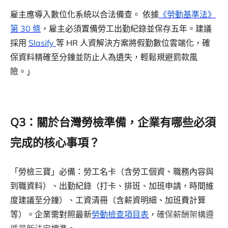
雇主應導入數位化系統以合法備查。 依據
《勞動基準法》
第 30 條
，雇主必須置備勞工出勤紀錄並保存五年。建議
採用
Slasify
等 HR 人資解決方案將假勤數位雲端化，確
保資料精確至分鐘並防止人為遺失，輕鬆規避罰款風
險。」
Q3：關於台灣勞檢準備，企業有哪些必須
完成的核心事項？
「勞檢三寶」必備：勞工名卡（含勞工個資、職務內容與
到職資料）、出勤紀錄（打卡、排班、加班申請，時間維
度建議至分鐘）、工資清冊（含薪資明細、加班費計算
等）。企業需對照最新
勞動檢查項目表
，
確保薪酬架構遵