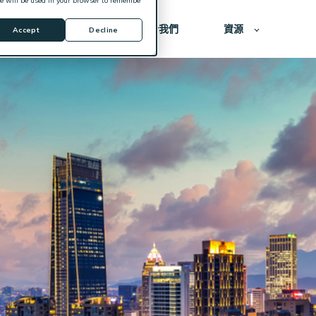
kie will be used in your browser to remembe
案
價格方案
關於我們
資源
Accept
Decline