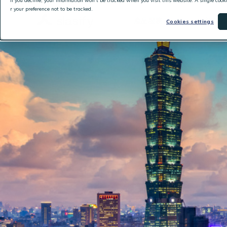
If you decline, your information won’t be tracked when you visit this website. A single coo
r your preference not to be tracked.
產品服務
解決方
Cookies settings