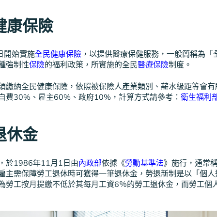
民健康保險
1日開始實施
全民健康保險
，以提供醫療保健服務，一般簡稱為「
種強制性
保險
的福利政策，所實施的全民
醫療保險
制度。
須繳納全民健康保險，依照被保險人產業類別、薪水級距等會有
自費30%、雇主60%、政府10%，計算方式請參考：
衛生福利
工退休金
於1986年11月1日由
內政部
依據《
勞動基準法
》施行，通常
雇主需保障勞工退休時可獲得一筆退休金，勞退新制是以「個人
為勞工按月提繳不低於其每月工資6％的勞工退休金，而勞工個