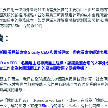
主要雇用一位海外臺灣員工所需要負擔的主要項目。由於臺灣的
國家較於嚴格與複雜，並依照員工薪資級距計算的成本會有所變
增加雇主的稅務成本，如要更深入理解臺灣薪資測算及勞動法規歡
寫信給Slasify的夥伴們！
讀：
聞 看見新東協 Slasify CEO 和領域專家，帶你看東協經濟
R v.s PEO：名義雇主或專業雇主組織，認識最適合您的人事外
立工作室為跨國遠距工作的雇主開發票？要繳稅嗎？
距工作而生，我們在全球超過150個國家提供薪資計算、社會
業主/人才與世界無縫接軌。我們具有服務世界百強企業的實務
時與我們聯繫。
「遠距工作者」（Remote worker），或是正在成為「遠距
一步了解的地方，歡迎到
Slasify
的網站上逛逛，有任何問題，不