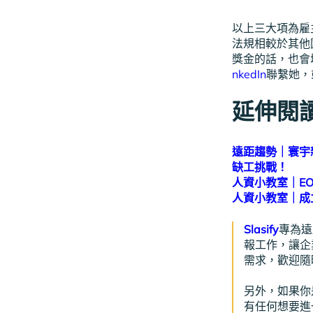
以上三大項為雇
法規相較於其他
獎金的話，也會
nkedIn
聯繫她，或
延伸閱
遠距趨勢｜寰宇新
缺工挑戰！
人資小教室｜EO
人資小教室｜成
Slasify
專為遠
報工作，讓企
需求，歡迎隨
另外，如果你是
有任何想要進