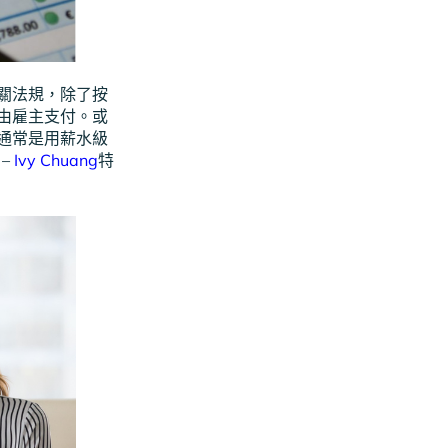
關法規，除了按
由雇主支付。或
通常是用薪水級
–
Ivy Chuang
特