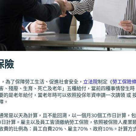
保險
1日，為了保障勞工生活、促進社會安全，
立法院
制定《
勞工保險
害、殘廢、生育、死亡及老年」五種給付，當前四種事情發生時
要的是老年給付，當老年時可以依照投保年資申請一次請領 或 
障。
通常是以天為計算，且不能回溯，以一個月30個工作日計算，
30日計算。雇主以及員工皆須繳納勞工保險，依照被保險人產業
收費的比例為：員工自費20%、雇主70%、政府10%。計算方